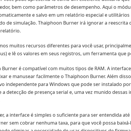
edor, bem como parâmetros de desempenho. Aqui o módulo
omaticamente e salvo em um relatório especial e utilitário
do de simulação. Thaiphoon Burner irá ignorar a reescrita 
relatório.
mos muitos recursos diferentes para você usar, principalm
 e lê os valores em seus registros, um ferramenta que pe
Burner é compatível com muitos tipos de RAM. A interface
ixar e manusear facilmente o Thaiphoon Burner. Além disso
vo independente para Windows que pode ser instalado por 
re a detecção de presença serial e, uma vez munido dessas
.
, a interface é simples o suficiente para ser entendida a
rner sem cobrar nenhuma taxa, para que você possa baixá-
ê pode eliminar a necessidade de usar dispositivos de firm