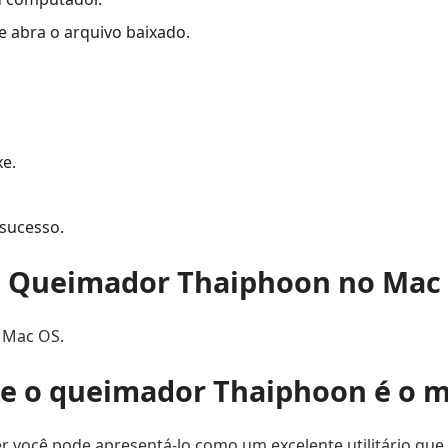
e abra o arquivo baixado.
e.
sucesso.
Queimador Thaiphoon no Mac
 Mac OS.
e o queimador Thaiphoon é o 
você pode apresentá-lo como um excelente utilitário que 