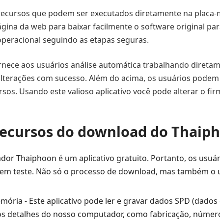
s recursos que podem ser executados diretamente na plac
na da web para baixar facilmente o software original par
operacional seguindo as etapas seguras.
nece aos usuários análise automática trabalhando diret
 alterações com sucesso. Além do acima, os usuários podem 
rsos. Usando este valioso aplicativo você pode alterar o fi
 recursos do download do Thaip
ador Thaiphoon é um aplicativo gratuito. Portanto, os usuá
sem teste. Não só o processo de download, mas também o us
ória - Este aplicativo pode ler e gravar dados SPD (dados
s detalhes do nosso computador, como fabricação, número