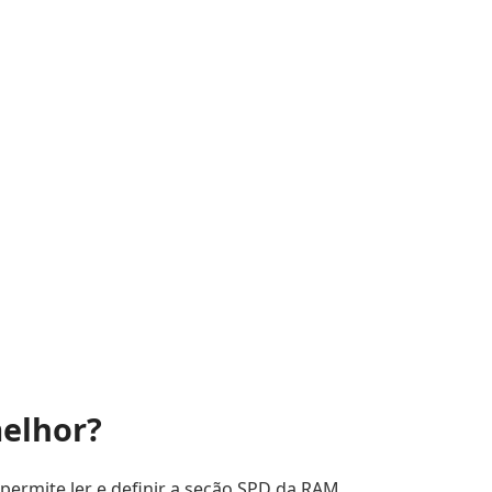
melhor?
permite ler e definir a seção SPD da RAM