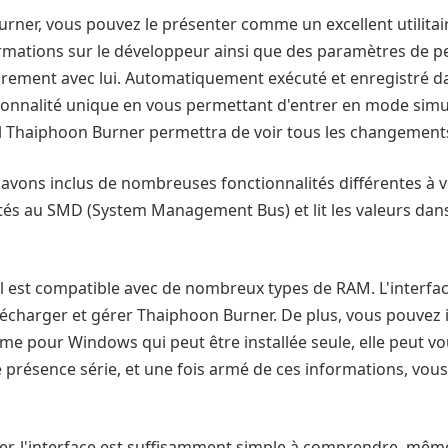
ner, vous pouvez le présenter comme un excellent utilitaire
ormations sur le développeur ainsi que des paramètres de 
ibrement avec lui. Automatiquement exécuté et enregistré dan
onnalité unique en vous permettant d'entrer en mode simu
ciel Thaiphoon Burner permettra de voir tous les changement
vons inclus de nombreuses fonctionnalités différentes à v
tés au SMD (System Management Bus) et lit les valeurs dans 
il est compatible avec de nombreux types de RAM. L'interface
lécharger et gérer Thaiphoon Burner. De plus, vous pouvez
ome pour Windows qui peut être installée seule, elle peut v
 présence série, et une fois armé de ces informations, vou
r, l'interface est suffisamment simple à comprendre, mêm