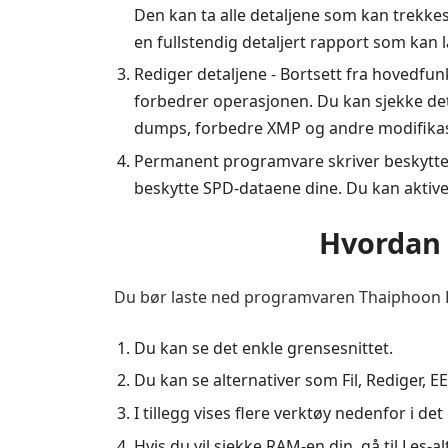
Den kan ta alle detaljene som kan trekk
en fullstendig detaljert rapport som kan la
Rediger detaljene - Bortsett fra hovedf
forbedrer operasjonen. Du kan sjekke det
dumps, forbedre XMP og andre modifikas
Permanent programvare skriver beskyttels
beskytte SPD-dataene dine. Du kan akti
Hvordan 
Du bør laste ned programvaren Thaiphoon Bur
Du kan se det enkle grensesnittet.
Du kan se alternativer som Fil, Rediger, 
I tillegg vises flere verktøy nedenfor i det
Hvis du vil sjekke RAM-en din, gå til Les-al