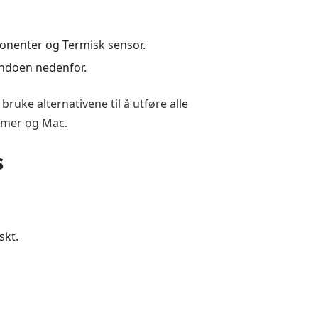
ponenter og Termisk sensor.
andoen nedenfor.
ruke alternativene til å utføre alle
emer og Mac.
s
skt.