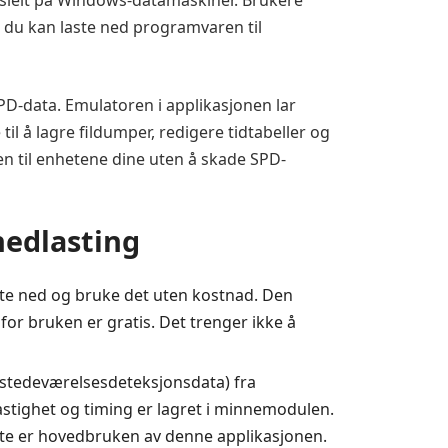
sielt på Windows-datamaskiner. Brukere
r du kan laste ned programvaren til
-data. Emulatoren i applikasjonen lar
il å lagre fildumper, redigere tidtabeller og
n til enhetene dine uten å skade SPD-
nedlasting
ste ned og bruke det uten kostnad. Den
or bruken er gratis. Det trenger ikke å
ilstedeværelsesdeteksjonsdata) fra
stighet og timing er lagret i minnemodulen.
tte er hovedbruken av denne applikasjonen.