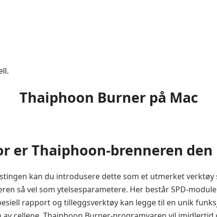
ll.
Thaiphoon Burner på Mac
or er Thaiphoon-brenneren den 
ingen kan du introdusere dette som et utmerket verktøy so
en så vel som ytelsesparametere. Her består SPD-modulen a
esiell rapport og tilleggsverktøy kan legge til en unik funk
av cellene. Thaiphoon Burner-programvaren vil imidlertid g