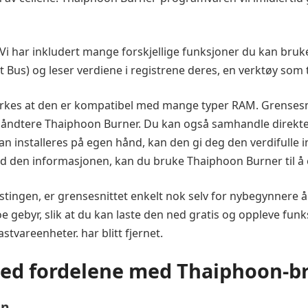
har inkludert mange forskjellige funksjoner du kan bruke
us) og leser verdiene i registrene deres, en verktøy som t
s at den er kompatibel med mange typer RAM. Grensesnitt
og håndtere Thaiphoon Burner. Du kan også samhandle direkt
an installeres på egen hånd, kan den gi deg den verdifulle
d den informasjonen, kan du bruke Thaiphoon Burner til å 
ingen, er grensesnittet enkelt nok selv for nybegynnere å
e gebyr, slik at du kan laste den ned gratis og oppleve funk
tvareenheter. har blitt fjernet.
ned fordelene med Thaiphoon-b
on