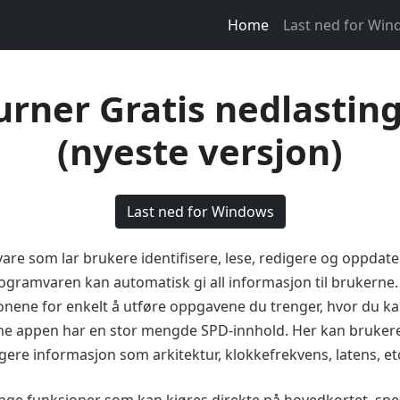
Home
Last ned for Wi
rner Gratis nedlastin
(nyeste versjon)
Last ned for Windows
re som lar brukere identifisere, lese, redigere og oppda
amvaren kan automatisk gi all informasjon til brukerne. 
nene for enkelt å utføre oppgavene du trenger, hvor du kan
ne appen har en stor mengde SPD-innhold. Her kan brukere 
ere informasjon som arkitektur, klokkefrekvens, latens, et