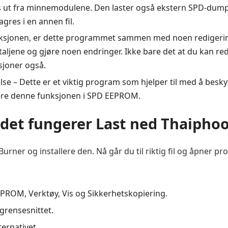
es ut fra minnemodulene. Den laster også ekstern SPD-dump
gres i en annen fil.
unksjonen, er dette programmet sammen med noen redigeri
aljene og gjøre noen endringer. Ikke bare det at du kan re
joner også.
e – Dette er et viktig program som hjelper til med å besky
vere denne funksjonen i SPD EEPROM.
det fungerer Last ned Thaipho
ner og installere den. Nå går du til riktig fil og åpner p
EEPROM, Verktøy, Vis og Sikkerhetskopiering.
 grensesnittet.
ternativet.