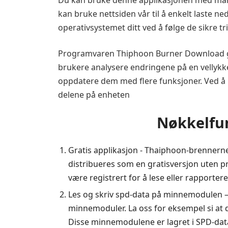
Du kan bruke denne applikasjonen med mang
kan bruke nettsiden vår til å enkelt laste n
operativsystemet ditt ved å følge de sikre t
Programvaren Thiphoon Burner Download gir
brukere analysere endringene på en vellykket 
oppdatere dem med flere funksjoner. Ved å 
delene på enheten
Nøkkelfun
Gratis applikasjon - Thaiphoon-brennerne
distribueres som en gratisversjon uten p
være registrert for å lese eller rapportere
Les og skriv spd-data på minnemodulen – 
minnemoduler. La oss for eksempel si at
Disse minnemodulene er lagret i SPD-data