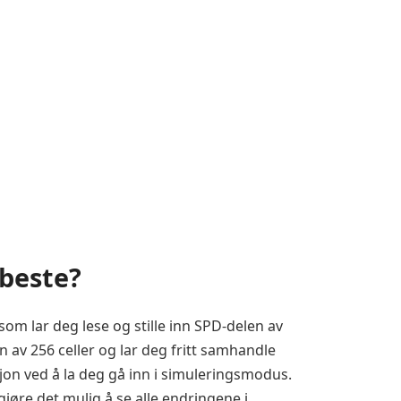
beste?
m lar deg lese og stille inn SPD-delen av
v 256 celler og lar deg fritt samhandle
sjon ved å la deg gå inn i simuleringsmodus.
jøre det mulig å se alle endringene i