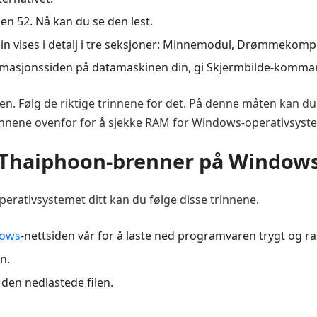
 52. Nå kan du se den lest.
n din vises i detalj i tre seksjoner: Minnemodul, Drømmekom
formasjonssiden på datamaskinen din, gi Skjermbilde-komm
en. Følg de riktige trinnene for det. På denne måten kan du b
rinnene ovenfor for å sjekke RAM for Windows-operativsyst
Thaiphoon-brenner på Window
perativsystemet ditt kan du følge disse trinnene.
dows
-nettsiden vår for å laste ned programvaren trygt og ra
n.
 den nedlastede filen.