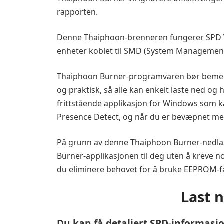
rapporten.
Denne Thaiphoon-brenneren fungerer SPD Vi 
enheter koblet til SMD (System Management B
Thaiphoon Burner-programvaren bør bemerke
og praktisk, så alle kan enkelt laste ned 
frittstående applikasjon for Windows som k
Presence Detect, og når du er bevæpnet me
På grunn av denne Thaiphoon Burner-nedlast
Burner-applikasjonen til deg uten å kreve no
du eliminere behovet for å bruke EEPROM-fas
Last 
Du kan få detaljert SPD-informasj