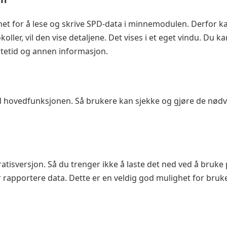
et for å lese og skrive SPD-data i minnemodulen. Derfor ka
koller, vil den vise detaljene. Det vises i et eget vindu. Du 
ntetid og annen informasjon.
hovedfunksjonen. Så brukere kan sjekke og gjøre de nødven
isversjon. Så du trenger ikke å laste det ned ved å bruke p
ler rapportere data. Dette er en veldig god mulighet for bru