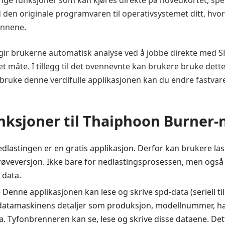
e funksjoner som kan kjøres direkte på hovedkortet, spe
ed den originale programvaren til operativsystemet ditt, hvo
rinnene.
 brukerne automatisk analyse ved å jobbe direkte med SPD
måte. I tillegg til det ovennevnte kan brukere bruke dette t
bruke denne verdifulle applikasjonen kan du endre fastvare
ksjoner til Thaiphoon Burner-
dlastingen er en gratis applikasjon. Derfor kan brukere la
røveversjon. Ikke bare for nedlastingsprosessen, men også f
 data.
Denne applikasjonen kan lese og skrive spd-data (seriell t
 datamaskinens detaljer som produksjon, modellnummer, ha
. Tyfonbrenneren kan se, lese og skrive disse dataene. De