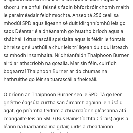
shocrú ina bhfuil faisnéis faoin bhforbróir chomh maith
le paraiméadair feidhmíochta. Anseo tá 256 ceall sa
mhodúl SPD agus ligeann sé duit idirghníomhú leis go
saor. Déantar é a dhéanamh go huathoibríoch agus a
shábháil i dtuarascáil speisialta agus is féidir le fóntais
bhreise gné uathúil a chur leis trí ligean duit dul isteach
sa mhodh insamhalta. Ní dhéanfaidh Thaiphoon Burner
aird ar athscríobh na gcealla. Mar sin féin, cuirfidh
bogearraí Thaiphoon Burner ar do chumas na
hathruithe go léir sa tuarascáil a fheiceáil.
Oibríonn an Thaiphoon Burner seo le SPD. Tá go leor
gnéithe éagsúla curtha san áireamh againn le húsáid
agat, go príomha feidhm a chuardaíonn gléasanna atá
ceangailte leis an SMD (Bus Bainistíochta Córais) agus a
léann na luachanna ina gcláir, uirlis a cheadaíonn