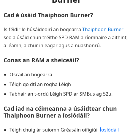
Cad é úsáid Thaiphoon Burner?
Is féidir le húsáideoirí an bogearra
Thaiphoon Burner
seo a úsáid chun tréithe SPD RAM a ríomhaire a aithint,
a léamh, a chur in eagar agus a nuashonrú.
Conas an RAM a sheiceáil?
Oscail an bogearra
Téigh go dtí an rogha Léigh
Tabhair an t-ordú Léigh SPD ar SMBus ag 52u.
Cad iad na céimeanna a úsáidtear chun
Thaiphoon Burner a íoslódáil?
Téigh chuig ár suíomh Gréasáin oifigiúil
Íoslódáil