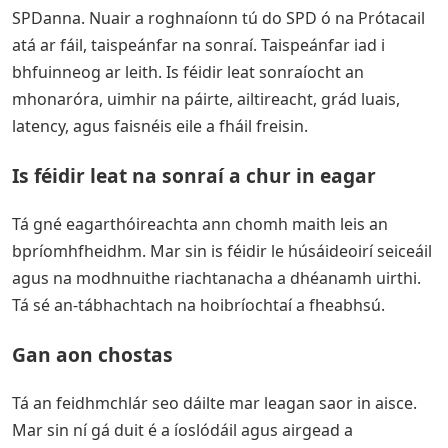
SPDanna. Nuair a roghnaíonn tú do SPD ó na Prótacail
atá ar fáil, taispeánfar na sonraí. Taispeánfar iad i
bhfuinneog ar leith. Is féidir leat sonraíocht an
mhonaróra, uimhir na páirte, ailtireacht, grád luais,
latency, agus faisnéis eile a fháil freisin.
Is féidir leat na sonraí a chur in eagar
Tá gné eagarthóireachta ann chomh maith leis an
bpríomhfheidhm. Mar sin is féidir le húsáideoirí seiceáil
agus na modhnuithe riachtanacha a dhéanamh uirthi.
Tá sé an-tábhachtach na hoibríochtaí a fheabhsú.
Gan aon chostas
Tá an feidhmchlár seo dáilte mar leagan saor in aisce.
Mar sin ní gá duit é a íoslódáil agus airgead a