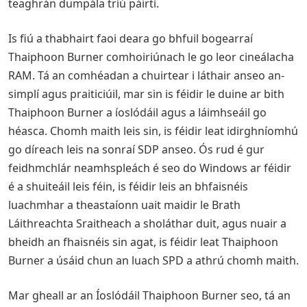
teaghrán dumpála tríú páirtí.
Is fiú a thabhairt faoi deara go bhfuil bogearraí
Thaiphoon Burner comhoiriúnach le go leor cineálacha
RAM. Tá an comhéadan a chuirtear i láthair anseo an-
simplí agus praiticiúil, mar sin is féidir le duine ar bith
Thaiphoon Burner a íoslódáil agus a láimhseáil go
héasca. Chomh maith leis sin, is féidir leat idirghníomhú
go díreach leis na sonraí SDP anseo. Ós rud é gur
feidhmchlár neamhspleách é seo do Windows ar féidir
é a shuiteáil leis féin, is féidir leis an bhfaisnéis
luachmhar a theastaíonn uait maidir le Brath
Láithreachta Sraitheach a sholáthar duit, agus nuair a
bheidh an fhaisnéis sin agat, is féidir leat Thaiphoon
Burner a úsáid chun an luach SPD a athrú chomh maith.
Mar gheall ar an Íoslódáil Thaiphoon Burner seo, tá an