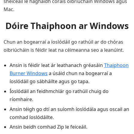
sheiceáil le haghaidh córais oibriúcháin Windows agus
Mac.
Dóire Thaiphoon ar Windows
Chun an bogearraí a íoslódáil go rathúil ar do chóras
oibriúcháin is féidir leat na céimeanna seo a leanúint.
Ansin is féidir leat ár leathanach gréasáin
Thaiphoon
Burner Windows
a úsáid chun na bogearraí a
íoslódáil go sábháilte agus go tapa.
Íoslódáil an feidhmchlár go rathúil chuig do
ríomhaire.
Ansin téigh go dtí an suíomh íoslódála agus oscail an
comhad íoslódáilte.
Ansin beidh comhad Zip le feiceáil.