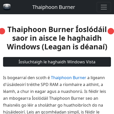
Thaiphoon Burner
Thaiphoon Burner Íoslódáil
saor in aisce le haghaidh
Windows (Leagan is déanaí)
Íosluchtaigh le haghaidh Windows Vista
Is bogearraí den scoth é
Thaiphoon Burner
a ligeann
d'úsáideoirí tréithe SPD RAM a ríomhaire a aithint, a
léamh, a chur in eagar agus a nuashonrú. Is féidir leis
an mbogearra Íoslódáil Thaiphoon Burner seo an
fhaisnéis go léir a sholáthar go huathoibríoch do na
húsáideoirí. Leis an gcomhéadan simplí, is féidir le