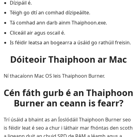
Dízipáil é.
Téigh go dtí an comhad dízipeáilte.
Tá comhad ann darb ainm Thaiphoon.exe.
Cliceáil air agus oscail é.
Is féidir leatsa an bogearra a úsáid go rathúil freisin.
Dóiteoir Thaiphoon ar Mac
Ní thacaíonn Mac OS leis Thaiphoon Burner.
Cén fáth gurb é an Thaiphoon
Burner an ceann is fearr?
Trí úsáid a bhaint as an Íoslódáil Thaiphoon Burner seo
is féidir leat é seo a chur i láthair mar fhóntas den scoth
a ligeann duit an chuid SPD de RAM a léamh agus a