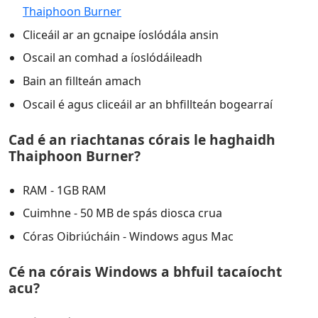
Thaiphoon Burner
Cliceáil ar an gcnaipe íoslódála ansin
Oscail an comhad a íoslódáileadh
Bain an fillteán amach
Oscail é agus cliceáil ar an bhfillteán bogearraí
Cad é an riachtanas córais le haghaidh
Thaiphoon Burner?
RAM - 1GB RAM
Cuimhne - 50 MB de spás diosca crua
Córas Oibriúcháin - Windows agus Mac
Cé na córais Windows a bhfuil tacaíocht
acu?