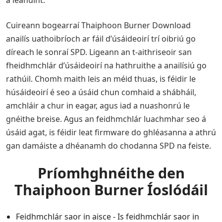
a leanúint.
Cuireann bogearraí Thaiphoon Burner Download
anailís uathoibríoch ar fáil d’úsáideoirí trí oibriú go
díreach le sonraí SPD. Ligeann an t-aithriseoir san
fheidhmchlár d’úsáideoirí na hathruithe a anailísiú go
rathúil. Chomh maith leis an méid thuas, is féidir le
húsáideoirí é seo a úsáid chun comhaid a shábháil,
amchláir a chur in eagar, agus iad a nuashonrú le
gnéithe breise. Agus an feidhmchlár luachmhar seo á
úsáid agat, is féidir leat firmware do ghléasanna a athrú
gan damáiste a dhéanamh do chodanna SPD na feiste.
Príomhghnéithe den
Thaiphoon Burner Íoslódáil
Feidhmchlár saor in aisce - Is feidhmchlár saor in