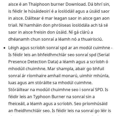
aisce é an Thaiphoon burner Download. Dá bhrí sin,
is féidir le húsáideoirí é a íoslódáil agus a úsáid saor
in aisce. Dáiltear é mar leagan saor in aisce gan aon
triail. Ní hamháin don phróiseas íoslódála ach tá sé
saor in aisce freisin don úsáid. Ní gá clárú a
dhéanamh chun sonraí a léamh nó a thuairisciú.
Léigh agus scríobh sonraí spd ar an modúl cuimhne -
Is féidir leis an bhfeidhmchlár seo sonraí spd (Serial
Presence Detection Data) a léamh agus a scríobh ó
mhodúil chuimhne. Mar shampla, abair go bhfuil
sonraí ár ríomhaire amhail monarú, uimhir mhúnla,
luas agus am stóráilte sa mhodúl cuimhne.
Stóráiltear na modúil chuimhne seo i sonraí SPD. Is
féidir leis an Typhoon Burner na sonraí sin a
fheiceáil, a léamh agus a scríobh. Seo príomhúsáid
an fheidhmchláir seo. Is féidir leis na sonraí go léir is