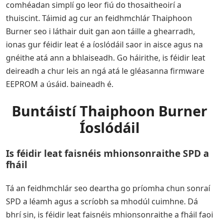
comhéadan simplí go leor fiú do thosaitheoirí a
thuiscint. Táimid ag cur an feidhmchlár Thaiphoon
Burner seo i láthair duit gan aon táille a ghearradh,
ionas gur féidir leat é a íoslódáil saor in aisce agus na
gnéithe atá ann a bhlaiseadh. Go háirithe, is féidir leat
deireadh a chur leis an ngá atá le gléasanna firmware
EEPROM a úsáid. baineadh é.
Buntáistí Thaiphoon Burner
Íoslódáil
Is féidir leat faisnéis mhionsonraithe SPD a
fháil
Tá an feidhmchlár seo deartha go príomha chun sonraí
SPD a léamh agus a scríobh sa mhodúl cuimhne. Dá
bhrí sin, is féidir leat faisnéis mhionsonraithe a fháil faoi