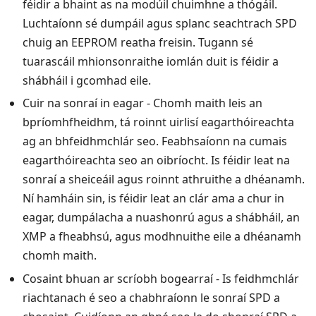
féidir a bhaint as na modúil chuimhne a thógáil.
Luchtaíonn sé dumpáil agus splanc seachtrach SPD
chuig an EEPROM reatha freisin. Tugann sé
tuarascáil mhionsonraithe iomlán duit is féidir a
shábháil i gcomhad eile.
Cuir na sonraí in eagar - Chomh maith leis an
bpríomhfheidhm, tá roinnt uirlisí eagarthóireachta
ag an bhfeidhmchlár seo. Feabhsaíonn na cumais
eagarthóireachta seo an oibríocht. Is féidir leat na
sonraí a sheiceáil agus roinnt athruithe a dhéanamh.
Ní hamháin sin, is féidir leat an clár ama a chur in
eagar, dumpálacha a nuashonrú agus a shábháil, an
XMP a fheabhsú, agus modhnuithe eile a dhéanamh
chomh maith.
Cosaint bhuan ar scríobh bogearraí - Is feidhmchlár
riachtanach é seo a chabhraíonn le sonraí SPD a