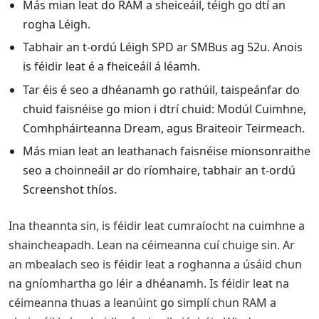
Más mian leat do RAM a sheiceáil, téigh go dtí an
rogha Léigh.
Tabhair an t-ordú Léigh SPD ar SMBus ag 52u. Anois
is féidir leat é a fheiceáil á léamh.
Tar éis é seo a dhéanamh go rathúil, taispeánfar do
chuid faisnéise go mion i dtrí chuid: Modúl Cuimhne,
Comhpháirteanna Dream, agus Braiteoir Teirmeach.
Más mian leat an leathanach faisnéise mionsonraithe
seo a choinneáil ar do ríomhaire, tabhair an t-ordú
Screenshot thíos.
Ina theannta sin, is féidir leat cumraíocht na cuimhne a
shaincheapadh. Lean na céimeanna cuí chuige sin. Ar
an mbealach seo is féidir leat a roghanna a úsáid chun
na gníomhartha go léir a dhéanamh. Is féidir leat na
céimeanna thuas a leanúint go simplí chun RAM a