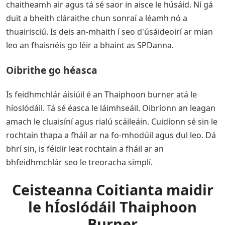
chaitheamh air agus tá sé saor in aisce le húsáid. Ní gá
duit a bheith cláraithe chun sonraí a léamh nó a
thuairisciú. Is deis an-mhaith í seo d'úsáideoirí ar mian
leo an fhaisnéis go léir a bhaint as SPDanna.
Oibrithe go héasca
Is feidhmchlár áisiúil é an Thaiphoon burner atá le
híoslódáil. Tá sé éasca le láimhseáil. Oibríonn an leagan
amach le cluaisíní agus rialú scáileáin. Cuidíonn sé sin le
rochtain thapa a fháil ar na fo-mhodúil agus dul leo. Dá
bhrí sin, is féidir leat rochtain a fháil ar an
bhfeidhmchlár seo le treoracha simplí.
Ceisteanna Coitianta maidir
le hÍoslódáil Thaiphoon
Burner