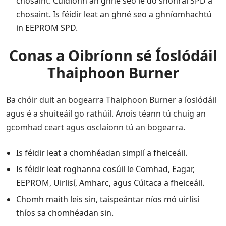
chosaint. Cuidíonn an ghné seo le do shonraí SPD a
chosaint. Is féidir leat an ghné seo a ghníomhachtú
in EEPROM SPD.
Conas a Oibríonn sé Íoslódáil
Thaiphoon Burner
Ba chóir duit an bogearra Thaiphoon Burner a íoslódáil
agus é a shuiteáil go rathúil. Anois téann tú chuig an
gcomhad ceart agus osclaíonn tú an bogearra.
Is féidir leat a chomhéadan simplí a fheiceáil.
Is féidir leat roghanna cosúil le Comhad, Eagar,
EEPROM, Uirlisí, Amharc, agus Cúltaca a fheiceáil.
Chomh maith leis sin, taispeántar níos mó uirlisí
thíos sa chomhéadan sin.