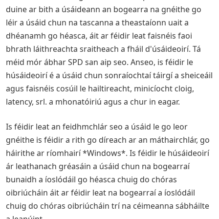
duine ar bith a úsáideann an bogearra na gnéithe go
léir a úsáid chun na tascanna a theastaíonn uait a
dhéanamh go héasca, áit ar féidir leat faisnéis faoi
bhrath láithreachta sraitheach a fháil d'úsáideoirí. Tá
méid mór ábhar SPD san aip seo. Anseo, is féidir le
húsáideoirí é a úsáid chun sonraíochtaí táirgí a sheiceáil
agus faisnéis cosúil le hailtireacht, minicíocht cloig,
latency, srl. a mhonatóiriú agus a chur in eagar.
Is féidir leat an feidhmchlár seo a úsáid le go leor
gnéithe is féidir a rith go díreach ar an máthairchlár, go
háirithe ar ríomhairí *Windows*. Is féidir le húsáideoirí
ár leathanach gréasáin a úsáid chun na bogearraí
bunaidh a íoslódáil go héasca chuig do chóras
oibriúcháin áit ar féidir leat na bogearraí a íoslódáil
chuig do chóras oibriúcháin trí na céimeanna sábháilte