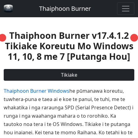
Thaiphoon Burner
Thaiphoon Burner v17.4.1.2
Tikiake Koreutu Mo Windows
11, 10, 8 me 7 [Putanga Hou]
Tikiake
Thaiphoon Burner Windows
he pūmanawa koreutu,
tuwhera-puna e taea ai e koe te panui, te tuhi, me te
whakatika i nga raraunga SPD (Serial Presence Detect) i
runga i nga waahanga mahara o to rorohiko. Ka
tautoko noa tera i te OS Windows. Tikiake i te putanga
hou inaianei. Kei tena te momo Raihana. Ko tetahi ko te