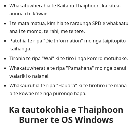
Whakatuwherahia te Kaitahu Thaiphoon; ka kitea-
aunoa i te kōwae.
I te mata matua, kimihia te raraunga SPD e whakaatu
ana i te momo, te rahi, me te tere.
Patohia te ripa "Die Information" mo nga taipitopito
kaihanga.
Tirohia te ripa "Wai" ki te tiro i nga korero motuhake.
Whakatuwheratia te ripa "Pamahana" mo nga panui
waiariki o naianei.
Whakauruhia te ripa "Hauora" ki te tirotiro i te mana
o te kōwae me nga purongo hapa.
Ka tautokohia e Thaiphoon
Burner te OS Windows