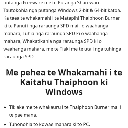
putanga Freeware me te Putanga Shareware.
Tautokohia nga putanga Windows 2-bit & 64-bit katoa.
Ka taea te whakamahi i te Matapihi Thaiphoon Burner
ki te Panui i nga raraunga SPD mai i o waahanga
mahara, Tuhia nga raraunga SPD ki o waahanga
mahara, Whakatikahia nga raraunga SPD ki o
waahanga mahara, me te Tiaki me te uta i nga tuhinga
raraunga SPD.
Me pehea te Whakamahi i te
Kaitahu Thaiphoon ki
Windows
Tikiake me te whakauru i te Thaiphoon Burner mai i
te pae mana.
Tūhonohia tō kōwae mahara ki tō PC.